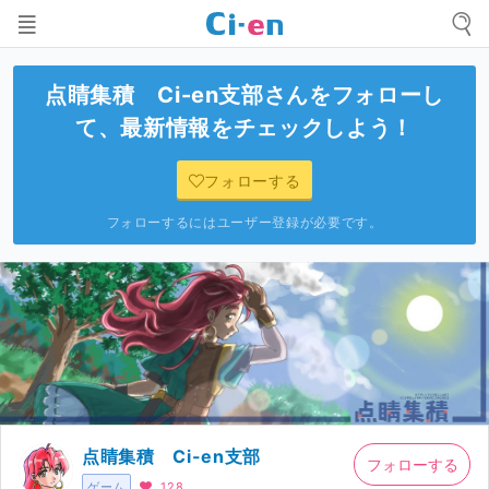
点睛集積 Ci-en支部
さんをフォローし
て、最新情報をチェックしよう！
フォローする
フォローするにはユーザー登録が必要です。
点睛集積 Ci-en支部
フォローする
ゲーム
128