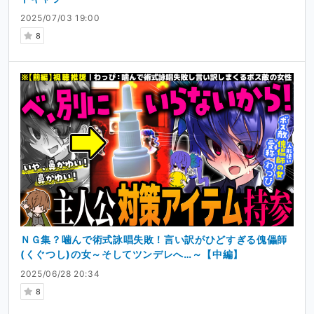
2025/07/03 19:00
8
ＮＧ集？噛んで術式詠唱失敗！言い訳がひどすぎる傀儡師
(くぐつし)の女～そしてツンデレへ…～【中編】
2025/06/28 20:34
8