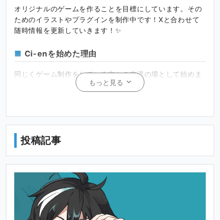
オリジナルのゲームを作ることを目標にしています。その
ためのイラストやプラグインを制作中です！Xと合わせて
随時情報を更新していきます！✨
Ci-enを始めた理由
同じくゲーム制作をしている方との交流の場として始めま
もっと見る
した！何でもいいので、コメントお待ちしています！✨
新作イラストの公開
今まで描いたイラストを、ここで紹介します！
投稿記事
イラストのラフや、Photoshopデータの公開
Xでは公開していないラフや、プラグインを公開する予定
です！
ゲーム制作もしくはプレイヤーの皆さまへ