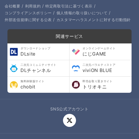
/
/
/
会社概要
利用規約
特定商取引法に基づく表示
/
/
コンプライアンスポリシー
個人情報の取り扱いについて
/
外部送信規律に関する公表
カスタマーハラスメントに対する行動指針
関連サービス
ダウンロードショップ
オンラインゲームサイト
DLsite
にじGAME
二次元コミュニティサイト
二次元バラエティストア
DLチャンネル
viviON BLUE
無料体験版サイト
即売会取り置きサイト
chobit
トリオキニ
SNS公式アカウント