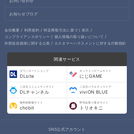
お問い合わせ
お知らせブログ
/
/
/
会社概要
利用規約
特定商取引法に基づく表示
/
/
コンプライアンスポリシー
個人情報の取り扱いについて
/
外部送信規律に関する公表
カスタマーハラスメントに対する行動指針
関連サービス
ダウンロードショップ
オンラインゲームサイト
DLsite
にじGAME
二次元コミュニティサイト
二次元バラエティストア
DLチャンネル
viviON BLUE
無料体験版サイト
即売会取り置きサイト
chobit
トリオキニ
SNS公式アカウント