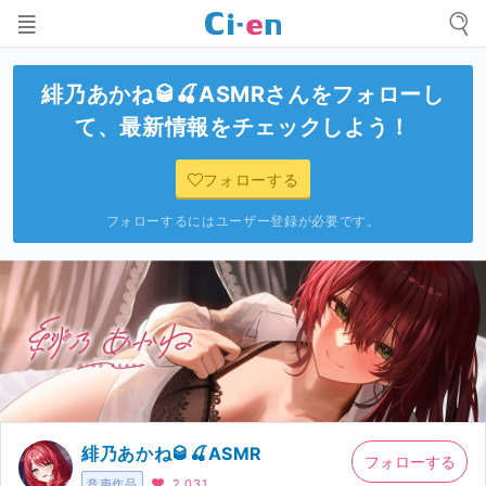
緋乃あかね🥃🍒ASMR
さんをフォローし
て、最新情報をチェックしよう！
フォローする
フォローするにはユーザー登録が必要です。
緋乃あかね🥃🍒ASMR
フォローする
音声作品
2,031