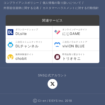
/
/
コンプライアンスポリシー
個人情報の取り扱いについて
/
外部送信規律に関する公表
カスタマーハラスメントに対する行動指針
関連サービス
ダウンロードショップ
オンラインゲームサイト
DLsite
にじGAME
二次元コミュニティサイト
二次元バラエティストア
DLチャンネル
viviON BLUE
無料体験版サイト
即売会取り置きサイト
chobit
トリオキニ
SNS公式アカウント
Ⓒ Ci-en / EISYS Inc. 2018