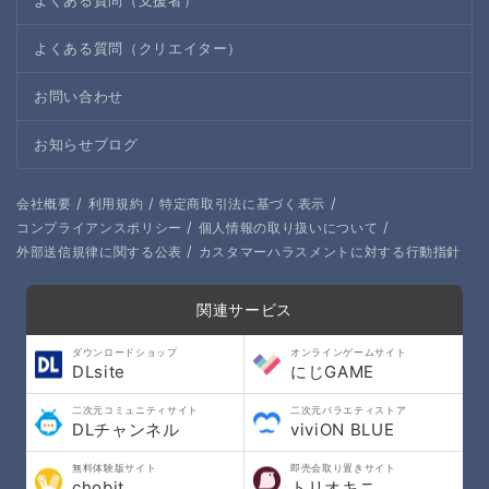
よくある質問（支援者）
よくある質問（クリエイター）
お問い合わせ
お知らせブログ
/
/
/
会社概要
利用規約
特定商取引法に基づく表示
/
/
コンプライアンスポリシー
個人情報の取り扱いについて
/
外部送信規律に関する公表
カスタマーハラスメントに対する行動指針
関連サービス
ダウンロードショップ
オンラインゲームサイト
DLsite
にじGAME
二次元コミュニティサイト
二次元バラエティストア
DLチャンネル
viviON BLUE
無料体験版サイト
即売会取り置きサイト
chobit
トリオキニ