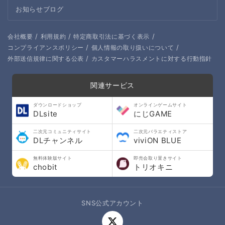
お知らせブログ
/
/
/
会社概要
利用規約
特定商取引法に基づく表示
/
/
コンプライアンスポリシー
個人情報の取り扱いについて
/
外部送信規律に関する公表
カスタマーハラスメントに対する行動指針
関連サービス
ダウンロードショップ
オンラインゲームサイト
DLsite
にじGAME
二次元コミュニティサイト
二次元バラエティストア
DLチャンネル
viviON BLUE
無料体験版サイト
即売会取り置きサイト
chobit
トリオキニ
SNS公式アカウント