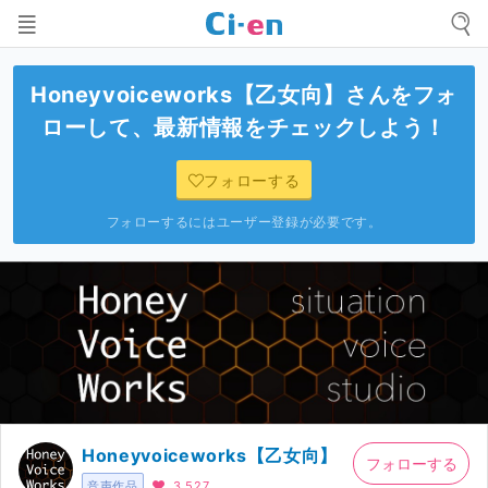
Honeyvoiceworks【乙女向】
さんをフォ
ローして、最新情報をチェックしよう！
フォローする
フォローするにはユーザー登録が必要です。
Honeyvoiceworks【乙女向】
フォローする
音声作品
3,527