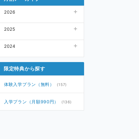
2026
08月
(3)
2025
07月
(10)
06月
12月
(7)
(11)
2024
05月
11月
(6)
(13)
04月
10月
(7)
12月
(10)
(2)
03月
09月
(10)
11月
(7)
(2)
限定特典から探す
02月
08月
(9)
10月
(18)
(3)
01月
07月
(7)
09月
(4)
(3)
体験入学プラン（無料）
(157)
06月
08月
(3)
(1)
05月
07月
(3)
(3)
入学プラン（月額990円）
(136)
04月
06月
(3)
(3)
03月
05月
(2)
(3)
02月
(2)
01月
(2)