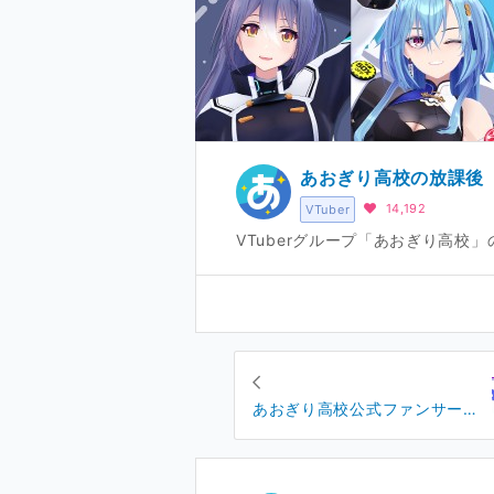
あおぎり高校の放課後
14,192
VTuber
VTuberグループ「あおぎり高校
あおぎり高校公式ファンサーバ
ーがついに始動！