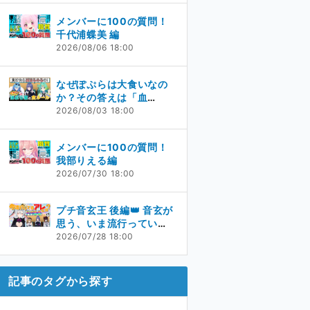
メンバーに100の質問！
千代浦蝶美 編
2026/08/06 18:00
なぜぽぷらは大食いなの
か？その答えは「血
統」⁉
2026/08/03 18:00
メンバーに100の質問！
我部りえる編
2026/07/30 18:00
プチ音玄王 後編👑 音玄が
思う、いま流行っている
キャラクターとは！？
2026/07/28 18:00
記事のタグから探す