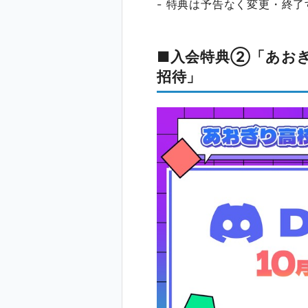
- 特典は予告なく変更・終
■入会特典②「あおぎ
招待」