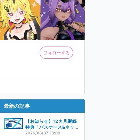
フォローする
最新の記事
【お知らせ】12カ月継続
特典「パスケース&ネック
ストラップ」サンプル公
2026/08/07 18:00
開！