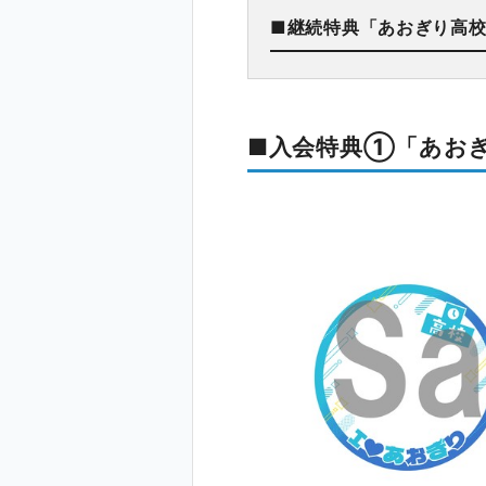
■継続特典「あおぎり高
■入会特典①「あお