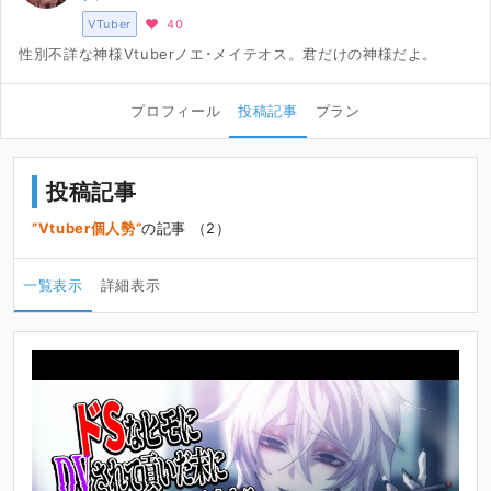
VTuber
40
性別不詳な神様Vtuberノエ･メイテオス。君だけの神様だよ。
プロフィール
投稿記事
プラン
投稿記事
Vtuber個人勢
の記事 （2）
一覧表示
詳細表示