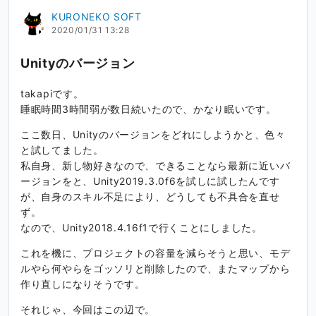
KURONEKO SOFT
2020/01/31 13:28
Unityのバージョン
takapiです。
睡眠時間3時間弱が数日続いたので、かなり眠いです。
ここ数日、Unityのバージョンをどれにしようかと、色々
と試してました。
私自身、新し物好きなので、できることなら最新に近いバ
ージョンをと、Unity2019.3.0f6を試しに試したんです
が、自身のスキル不足により、どうしても不具合を直せ
ず。
なので、Unity2018.4.16f1で行くことにしました。
これを機に、プロジェクトの容量を減らそうと思い、モデ
ルやら何やらをゴッソリと削除したので、またマップから
作り直しになりそうです。
それじゃ、今回はこの辺で。