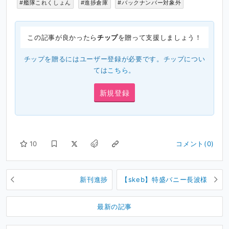
#艦隊これくしょん
#進捗倉庫
#バックナンバー対象外
この記事が良かったら
チップ
を贈って支援しましょう！
チップを贈るにはユーザー登録が必要です。チップについ
ては
こちら
。
新規登録
10
コメント(0)
新刊進捗
【skeb】特盛バニー長波様
最新の記事