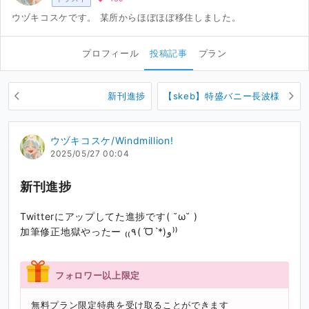
ウヅキコスケです。 某所からほぼほぼ移住しました。
プロフィール
投稿記事
プラン
新刊進捗
【skeb】特盛バニー長波様
ウヅキコスケ/Windmillion!
2025/05/27 00:04
新刊進捗
Twitterにアップしてた進捗です( ˘ω˘ )
加筆修正地獄やったー ₍₍٩(ˊᗜˋ*)و⁾⁾
フォロワー以上限定
無料プラン限定特典を受け取ることができます