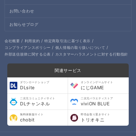
お問い合わせ
お知らせブログ
/
/
/
会社概要
利用規約
特定商取引法に基づく表示
/
/
コンプライアンスポリシー
個人情報の取り扱いについて
/
外部送信規律に関する公表
カスタマーハラスメントに対する行動指針
関連サービス
ダウンロードショップ
オンラインゲームサイト
DLsite
にじGAME
二次元コミュニティサイト
二次元バラエティストア
DLチャンネル
viviON BLUE
無料体験版サイト
即売会取り置きサイト
chobit
トリオキニ