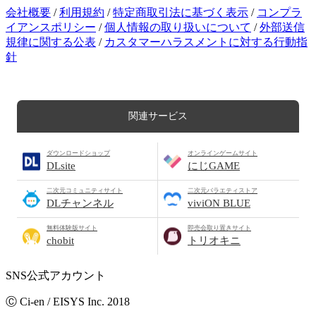
会社概要
/
利用規約
/
特定商取引法に基づく表示
/
コンプラ
イアンスポリシー
/
個人情報の取り扱いについて
/
外部送信
規律に関する公表
/
カスタマーハラスメントに対する行動指
針
関連サービス
ダウンロードショップ
オンラインゲームサイト
DLsite
にじGAME
二次元コミュニティサイト
二次元バラエティストア
DLチャンネル
viviON BLUE
無料体験版サイト
即売会取り置きサイト
chobit
トリオキニ
SNS公式アカウント
Ⓒ Ci-en / EISYS Inc. 2018