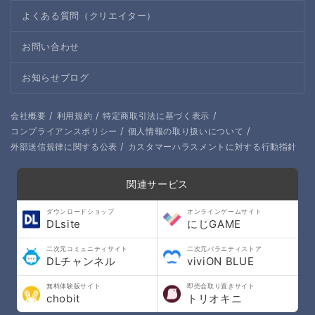
よくある質問（クリエイター）
お問い合わせ
お知らせブログ
/
/
/
会社概要
利用規約
特定商取引法に基づく表示
/
/
コンプライアンスポリシー
個人情報の取り扱いについて
/
外部送信規律に関する公表
カスタマーハラスメントに対する行動指針
関連サービス
ダウンロードショップ
オンラインゲームサイト
DLsite
にじGAME
二次元コミュニティサイト
二次元バラエティストア
DLチャンネル
viviON BLUE
無料体験版サイト
即売会取り置きサイト
chobit
トリオキニ