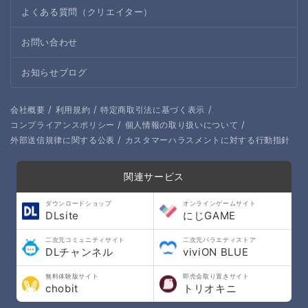
よくある質問（クリエイター）
お問い合わせ
お知らせブログ
/
/
/
会社概要
利用規約
特定商取引法に基づく表示
/
/
コンプライアンスポリシー
個人情報の取り扱いについて
/
外部送信規律に関する公表
カスタマーハラスメントに対する行動指針
関連サービス
ダウンロードショップ
オンラインゲームサイト
DLsite
にじGAME
二次元コミュニティサイト
二次元バラエティストア
DLチャンネル
viviON BLUE
無料体験版サイト
即売会取り置きサイト
chobit
トリオキニ