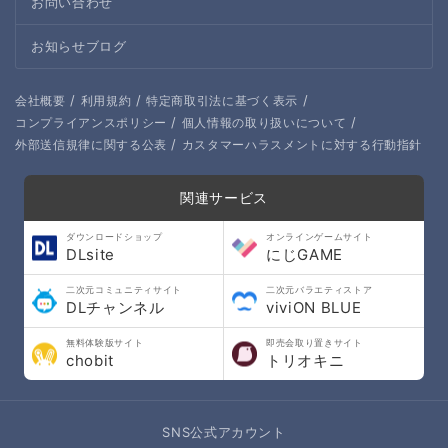
お問い合わせ
お知らせブログ
/
/
/
会社概要
利用規約
特定商取引法に基づく表示
/
/
コンプライアンスポリシー
個人情報の取り扱いについて
/
外部送信規律に関する公表
カスタマーハラスメントに対する行動指針
関連サービス
ダウンロードショップ
オンラインゲームサイト
DLsite
にじGAME
二次元コミュニティサイト
二次元バラエティストア
DLチャンネル
viviON BLUE
無料体験版サイト
即売会取り置きサイト
chobit
トリオキニ
SNS公式アカウント