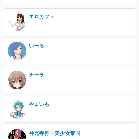
エロカフェ
いーる
ナーラ
やまいも
神光寺雅・美少女帝国