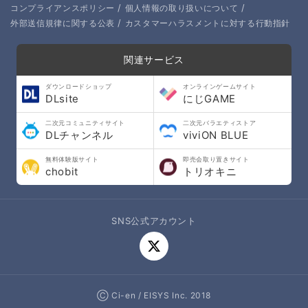
/
/
コンプライアンスポリシー
個人情報の取り扱いについて
/
外部送信規律に関する公表
カスタマーハラスメントに対する行動指針
関連サービス
ダウンロードショップ
オンラインゲームサイト
DLsite
にじGAME
二次元コミュニティサイト
二次元バラエティストア
DLチャンネル
viviON BLUE
無料体験版サイト
即売会取り置きサイト
chobit
トリオキニ
SNS公式アカウント
Ⓒ Ci-en / EISYS Inc. 2018