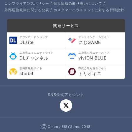
/
/
コンプライアンスポリシー
個人情報の取り扱いについて
/
外部送信規律に関する公表
カスタマーハラスメントに対する行動指針
関連サービス
ダウンロードショップ
オンラインゲームサイト
DLsite
にじGAME
二次元コミュニティサイト
二次元バラエティストア
DLチャンネル
viviON BLUE
無料体験版サイト
即売会取り置きサイト
chobit
トリオキニ
SNS公式アカウント
Ⓒ Ci-en / EISYS Inc. 2018