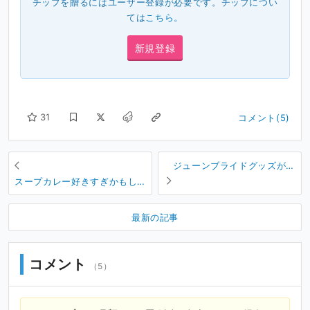
チップを贈るにはユーザー登録が必要です。チップについ
ては
こちら
。
新規登録
31
コメント(5)
ジューンブライドグッズが出
ましたよって！！！あとラー
スープカレー好きすぎかもし
メン！！
れない。
最新の記事
コメント
（5）