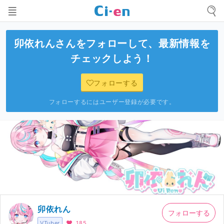
卯依れん
さんをフォローして、最新情報を
チェックしよう！
フォローする
フォローするにはユーザー登録が必要です。
卯依れん
フォローする
VTuber
185