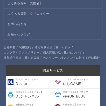
よくある質問（支援者）
よくある質問（クリエイター）
お問い合わせ
お知らせブログ
/
/
/
会社概要
利用規約
特定商取引法に基づく表示
/
/
コンプライアンスポリシー
個人情報の取り扱いについて
/
外部送信規律に関する公表
カスタマーハラスメントに対する行動指針
関連サービス
ダウンロードショップ
オンラインゲームサイト
DLsite
にじGAME
二次元コミュニティサイト
二次元バラエティストア
DLチャンネル
viviON BLUE
無料体験版サイト
即売会取り置きサイト