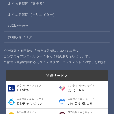
よくある質問（支援者）
よくある質問（クリエイター）
お問い合わせ
お知らせブログ
/
/
/
会社概要
利用規約
特定商取引法に基づく表示
/
/
コンプライアンスポリシー
個人情報の取り扱いについて
/
外部送信規律に関する公表
カスタマーハラスメントに対する行動指針
関連サービス
ダウンロードショップ
オンラインゲームサイト
DLsite
にじGAME
二次元コミュニティサイト
二次元バラエティストア
DLチャンネル
viviON BLUE
無料体験版サイト
即売会取り置きサイト