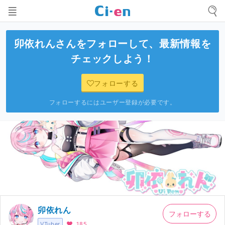
卯依れん
さんをフォローして、最新情報を
チェックしよう！
フォローする
フォローするにはユーザー登録が必要です。
卯依れん
フォローする
VTuber
185