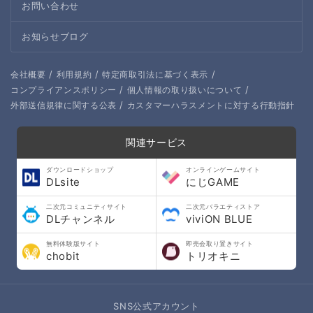
お問い合わせ
お知らせブログ
/
/
/
会社概要
利用規約
特定商取引法に基づく表示
/
/
コンプライアンスポリシー
個人情報の取り扱いについて
/
外部送信規律に関する公表
カスタマーハラスメントに対する行動指針
関連サービス
ダウンロードショップ
オンラインゲームサイト
DLsite
にじGAME
二次元コミュニティサイト
二次元バラエティストア
DLチャンネル
viviON BLUE
無料体験版サイト
即売会取り置きサイト
chobit
トリオキニ
SNS公式アカウント