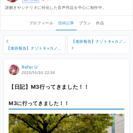
謎解きやシナリオに特化した音声作品を中心に制作中。
プロフィール
投稿記事
プラン
作品
【進捗報告】ナゾトキ×カノジ
ョ2作目！ ジャケットイラス
【進捗報告】ナゾトキ×カノジ
トの線画公開！！
ョ2作目！ ジャケットの元イ
ラストをついにお披露目しま
Refer U
す！！
2025/10/30 22:26
【日記】M3行ってきました！！
M3に行ってきました！！