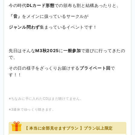
今の時代
DLカード形態
での頒布も割と結構あったりと、
「音」
をメインに扱っているサークルが
ジャンル問わず
集まっているイベントです！
先日はそんな
M3秋2025
に
一般参加
で遊びに行ってきたの
で、
その日の様子をざっくりお届けする
プライベート回
で
す！！
※ちなみに手に入れたCDはまだ聴けてません。
※3連休でゆっくり聴きます。
【 本当に全部見せますプラン 】プラン以上限定