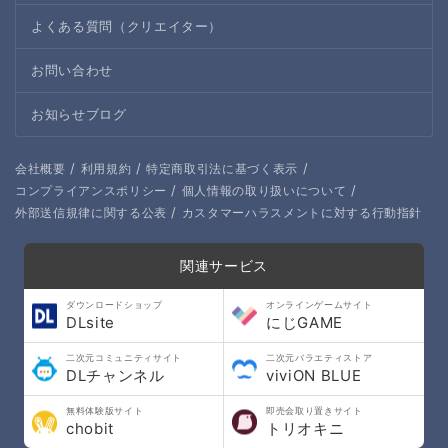
よくある質問（クリエイター）
お問い合わせ
お知らせブログ
/
/
/
会社概要
利用規約
特定商取引法に基づく表示
/
/
コンプライアンスポリシー
個人情報の取り扱いについて
/
外部送信規律に関する公表
カスタマーハラスメントに対する行動指針
関連サービス
ダウンロードショップ
オンラインゲームサイト
DLsite
にじGAME
二次元コミュニティサイト
二次元バラエティストア
DLチャンネル
viviON BLUE
無料体験版サイト
即売会取り置きサイト
chobit
トリオキニ