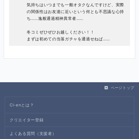
気持ちはいつまでも一般オタクなんですけど、実際
の関係性はお友達に近いという何とも不思議な心持
ち……逸般通過精神異常者……

冬コミぜひぜひお越しください！！

まずは初めての当落ガチャを通過せねば……
ページトップ
Ci-enとは？
クリエイター登録
よくある質問（支援者）