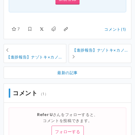
7
コメント(1)
【進捗報告】ナゾトキ×カノジ
ョ2作目！ ジャケットイラス
【進捗報告】ナゾトキ×カノジ
トの線画公開！！
ョ2作目！ ジャケットの元イ
ラストをついにお披露目しま
最新の記事
す！！
コメント
（1）
Refer U
さんをフォローすると、
コメントを投稿できます。
フォローする