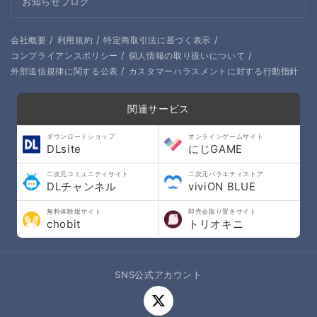
お知らせブログ
/
/
/
会社概要
利用規約
特定商取引法に基づく表示
/
/
コンプライアンスポリシー
個人情報の取り扱いについて
/
外部送信規律に関する公表
カスタマーハラスメントに対する行動指針
関連サービス
ダウンロードショップ
オンラインゲームサイト
DLsite
にじGAME
二次元コミュニティサイト
二次元バラエティストア
DLチャンネル
viviON BLUE
無料体験版サイト
即売会取り置きサイト
chobit
トリオキニ
SNS公式アカウント