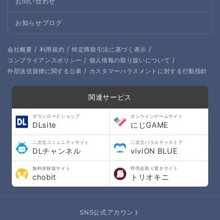
お問い合わせ
お知らせブログ
/
/
/
会社概要
利用規約
特定商取引法に基づく表示
/
/
コンプライアンスポリシー
個人情報の取り扱いについて
/
外部送信規律に関する公表
カスタマーハラスメントに対する行動指針
関連サービス
ダウンロードショップ
オンラインゲームサイト
DLsite
にじGAME
二次元コミュニティサイト
二次元バラエティストア
DLチャンネル
viviON BLUE
無料体験版サイト
即売会取り置きサイト
chobit
トリオキニ
SNS公式アカウント