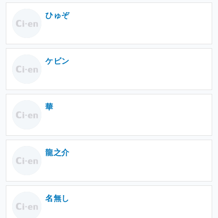
ひゅぞ
ケビン
華
龍之介
名無し