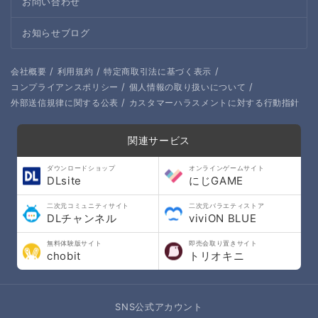
お問い合わせ
お知らせブログ
/
/
/
会社概要
利用規約
特定商取引法に基づく表示
/
/
コンプライアンスポリシー
個人情報の取り扱いについて
/
外部送信規律に関する公表
カスタマーハラスメントに対する行動指針
関連サービス
ダウンロードショップ
オンラインゲームサイト
DLsite
にじGAME
二次元コミュニティサイト
二次元バラエティストア
DLチャンネル
viviON BLUE
無料体験版サイト
即売会取り置きサイト
chobit
トリオキニ
SNS公式アカウント