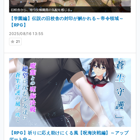
【学園編】伝説の旧校舎の封印が解かれる～帝令領域～
【RPG】
2025/08/16 13:55
21
【RPG】祈りに応え助けにくる風【呪海決戦編】～アップ
デート中～