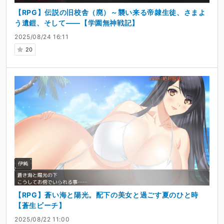
【RPG】伝説の旧校舎（廃）～襲い来る帝隷生徒、さまよ
う遺鎧、そして――【学園無神戦記】
2025/08/24 16:11
20
【RPG】蒼い海と陽光。配下の美女と過ごす夏のひと時
【蒼生ビーチ】
2025/08/22 11:00