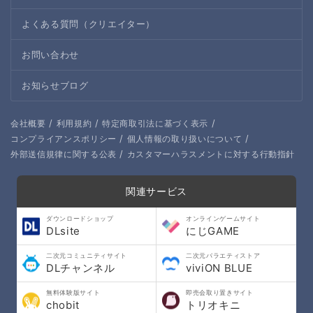
よくある質問（クリエイター）
お問い合わせ
お知らせブログ
/
/
/
会社概要
利用規約
特定商取引法に基づく表示
/
/
コンプライアンスポリシー
個人情報の取り扱いについて
/
外部送信規律に関する公表
カスタマーハラスメントに対する行動指針
関連サービス
ダウンロードショップ
オンラインゲームサイト
DLsite
にじGAME
二次元コミュニティサイト
二次元バラエティストア
DLチャンネル
viviON BLUE
無料体験版サイト
即売会取り置きサイト
chobit
トリオキニ