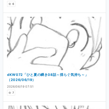
6
dKW072「ひと夏の瞬き08話～揺らぐ気持ち～」
（2026/06/19）
2026/06/19 07:51
7