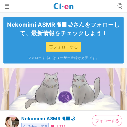
Nekomimi ASMR 🐈‍⬛🌙
さんをフォローし
て、最新情報をチェックしよう！
フォローする
フォローするにはユーザー登録が必要です。
Nekomimi ASMR 🐈‍⬛🌙
フォローする
YouTuber・実況
1,233