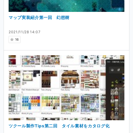
マップ実装紹介第一回 幻想樹
2021/11/28 14:07
プロフィール
16
たちやま
Twitter
普段はソフトウェアエンジニアとして働いています。
RPGツクール歴は1年程ですが、ゲーム開発において注意し
ている事や
心掛けている事を発信できればと思います。
ツクール製作Tips第二回 タイル素材をカタログ化