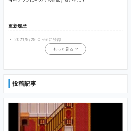
有料プランはそのうち作成するかも...？
更新履歴
2021/9/29 Ci-enに登録
もっと見る
「ばけねこ探偵事務所」
タイトル画面
投稿記事