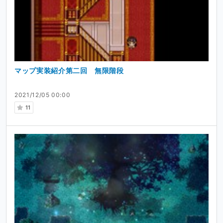
マップ実装紹介第二回 無限階段
探偵事務所
2021/12/05 00:00
11