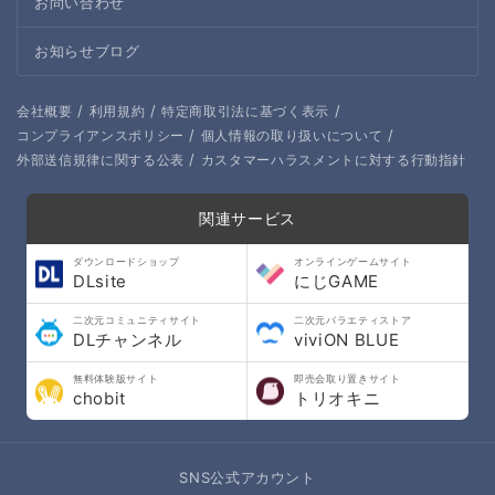
お問い合わせ
お知らせブログ
/
/
/
会社概要
利用規約
特定商取引法に基づく表示
/
/
コンプライアンスポリシー
個人情報の取り扱いについて
/
外部送信規律に関する公表
カスタマーハラスメントに対する行動指針
関連サービス
ダウンロードショップ
オンラインゲームサイト
DLsite
にじGAME
二次元コミュニティサイト
二次元バラエティストア
DLチャンネル
viviON BLUE
無料体験版サイト
即売会取り置きサイト
chobit
トリオキニ
SNS公式アカウント